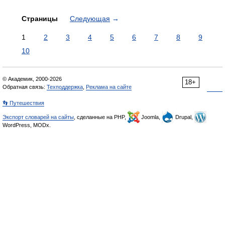
Страницы
Следующая
→
1
2
3
4
5
6
7
8
9
10
© Академик, 2000-2026
18+
Обратная связь:
Техподдержка
,
Реклама на сайте
👣 Путешествия
Экспорт словарей на сайты
, сделанные на PHP,
Joomla,
Drupal,
WordPress, MODx.