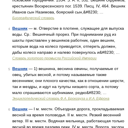
псковский городничий. 1534. З. А. II, 332. Вешняк Офремов,
крестьянин Воскресенского пог. 1539. Писц. IV, 464. Вешняк
Иванов сын Назимова, боярский сын,&#8230; …
Биографический словарь
Вешняк
— м. Отверстие в плотине, служащее для выпуска
4
воды. Ср.: Вешнячный прорез. При поднимании руд из
шахты приставлен у вешняков работник, один вешняк,
которым вода на колесо приводится, отпереть должен,
дабы колесо направо и налево повернулось и&#8230; …
Словарь золотого промысла Российской Империи
Вешняк
— 1) вешнина, веснина овчины, получаемые от
5
овец, убитых весной, и потому называемые также
весенними; они плохого качества, как в отношении шерсти,
так и мездры, и идут на тулупы низшего сорта, а потому
мало спрашиваются шубниками, редко&#8230; …
Энциклопедический словарь Ф.А. Брокгауза и И.А. Ефрона
Вешняк
— I м. местн. Объездная дорога, прокладываемая
6
весной на время половодья. II м. местн. Резкий весенний
ветер. III м. местн. Водяная мельница, работающая только
весной во время разлива реки. IV м. местн. Ворота, заслон