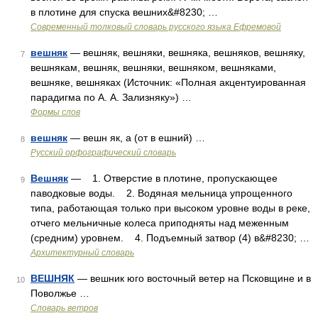
в плотине для спуска вешних&#8230; …
Современный толковый словарь русского языка Ефремовой
вешняк
— вешняк, вешняки, вешняка, вешняков, вешняку,
7
вешнякам, вешняк, вешняки, вешняком, вешняками,
вешняке, вешняках (Источник: «Полная акцентуированная
парадигма по А. А. Зализняку») …
Формы слов
вешняк
— вешн як, а (от в ешний) …
8
Русский орфографический словарь
Вешняк
— 1. Отверстие в плотине, пропускающее
9
паводковые воды. 2. Водяная мельница упрощенного
типа, работающая только при высоком уровне воды в реке,
отчего мельничные колеса приподняты над меженным
(средним) уровнем. 4. Подъемный затвор (4) в&#8230; …
Архитектурный словарь
ВЕШНЯК
— вешник юго восточный ветер на Псковщине и в
10
Поволжье …
Словарь ветров